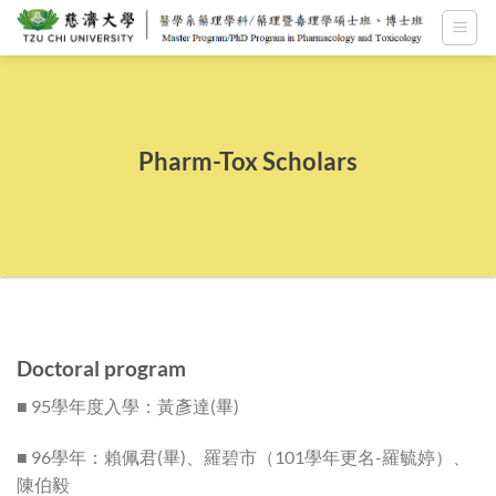
Skip
to
content
Pharm-Tox Scholars
Doctoral program
■ 95學年度入學：黃彥達(畢)
■ 96學年：賴佩君(畢)、羅碧市（101學年更名-羅毓婷）、
陳伯毅