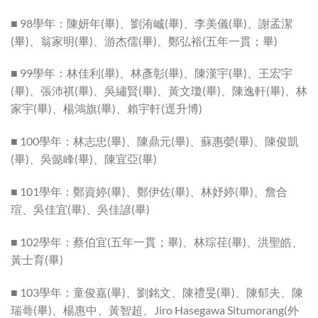
■ 98學年：陳妍年(畢)、劉洧峸(畢)、李美儀(畢)、謝孟潔
(畢)、翁家明(畢)、游杰儒(畢)、鄭弘裕(五年一貫；畢)
■ 99學年：林佳利(畢)、林彥彰(畢)、陳漢宇(畢)、王宏宇
(畢)、張沛祺(畢)、吳繡賢(畢)、黃文瓊(畢)、陳逸軒(畢)、林
家宇(畢)、楊鴻旗(畢)、賴宇軒(逕升博)
■ 100學年：林志忠(畢)、陳鼎元(畢)、蘇惠嫈(畢)、陳俊凱
(畢)、吳懿峰(畢)、陳宜亞(畢)
■ 101學年：鄭資婷(畢)、鄭伊佐(畢)、林妤婷(畢)、詹合
瑄、吳佳宜(畢)、吳佳諺(畢)
■ 102學年：蔡伯宜(五年一貫；畢)、林琮荏(畢)、洪聖皓、
黃士育(畢)
■ 103學年：童俊嘉(畢)、劉銘文、陳禮旻(畢)、陳郁夫、陳
瑞蕚(畢)、楊惠中、黃智超、Jiro Hasegawa Situmorang(外