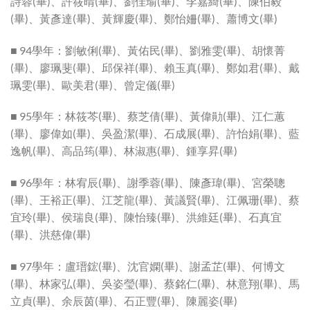
詩蓉(畢)、許筱晴(畢)、劉佳瑜(畢)、李嘉綺(畢)、陳伯毅
(畢)、黃彥達(畢)、黃輝慶(畢)、鄭怡姍(畢)、蕭博文(畢)
■ 94學年：劉敏俐(畢)、黃佑民(畢)、劉雅雯(畢)、胡懷菁
(畢)、廖珮斐(畢)、邱保祥(畢)、賴玉真(畢)、鄭如君(畢)、戴
珮雯(畢)、歐美君(畢)、曾定儀(畢)
■ 95學年：林筱芩(畢)、蔡芝倩(畢)、黃偉勛(畢)、江仁蕙
(畢)、廖偉如(畢)、吳盈潔(畢)、石成展(畢)、許怡娟(畢)、藍
逸帆(畢)、高品筠(畢)、林淑惠(畢)、鍾享昇(畢)
■ 96學年：林宥辰(畢)、謝季蓉(畢)、陳彥瑋(畢)、宮榮聰
(畢)、王裕正(畢)、江芝龍(畢)、黃議賢(畢)、江佩珊(畢)、蔡
宜玲(畢)、侯瑞良(畢)、陳怡臻(畢)、洪維廷(畢)、石真宜
(畢)、洪慈偉(畢)
■ 97學年：盧瑨鋐(畢)、沈官嫻(畢)、謝孟芷(畢)、何博文
(畢)、林家弘(畢)、吳姿瑩(畢)、蔡銘仁(畢)、林意翔(畢)、馬
立貞(畢)、余辰茵(畢)、石正豐(畢)、陳麗姿(畢)