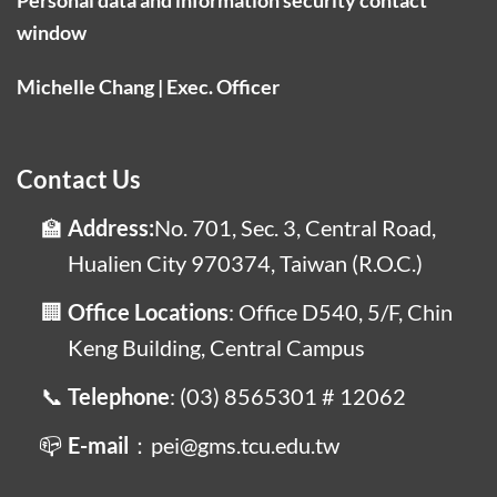
window
Michelle Chang | Exec. Officer
Contact Us
Address:
No. 701, Sec. 3, Central Road,
Hualien City 970374, Taiwan (R.O.C.)
Office Locations
: Office D540, 5/F, Chin
Keng Building, Central Campus
Telephone
: (03) 8565301 # 12062
E-mail
：pei@gms.tcu.edu.tw