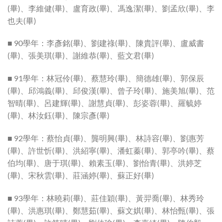
(畢)、李維健(畢)、盧育政(畢)、馮逸潔(畢)、劉孟欣(畢)、李
也夫(畢)
■ 90學年：李彥銘(畢)、劉建祿(畢)、陳貴評(畢)、盧威書
(畢)、張美琪(畢)、謝維恭(畢)、藍文君(畢)
■ 91學年：林冠伶(畢)、蔡慧玲(畢)、簡德雄(畢)、郭保辰
(畢)、邱鴻義(畢)、邱俊漢(畢)、曾子玲(畢)、施美旭(畢)、范
智晴(畢)、呂建輝(畢)、謝慧貞(畢)、彭姿蓉(畢)、羅毓婷
(畢)、林汝鈺(畢)、陳宗彥(畢)
■ 92學年：蔡怡貞(畢)、龔明興(畢)、林詩容(畢)、劉惠芳
(畢)、許世忻(畢)、洪紹寧(畢)、潘虹蓁(畢)、郭亭吟(畢)、蔡
伯均(畢)、唐于琪(畢)、賴素玉(畢)、劉怡青(畢)、洪婷芝
(畢)、宋秋雲(畢)、莊涵婷(畢)、蘇正好(畢)
■ 93學年：林曉莉(畢)、莊佳穎(畢)、黃羿喬(畢)、林秀玲
(畢)、洪惠琪(畢)、鄭慧茹(畢)、蘇文娸(畢)、林怡甄(畢)、張