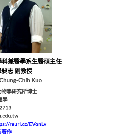
學科兼醫學系生醫碩主任
郭昶志 副教授
 Chung-Chih Kuo
動物學研究所博士
理學
2713
edu.tw
ps://reurl.cc/EVonLv
術著作