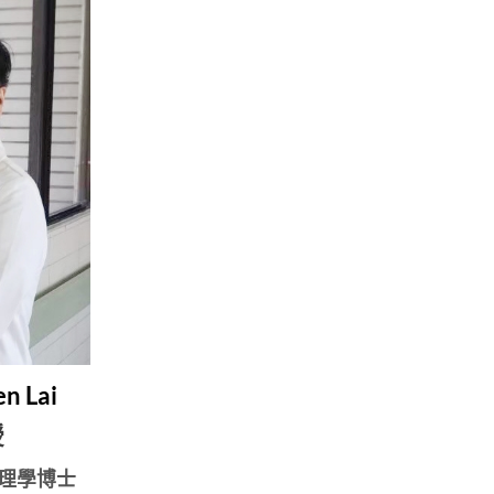
n Lai
授
理學博士