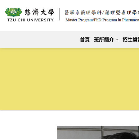
跳
至
內
容
首頁
班所簡介
招生資