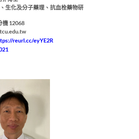
、生化及分子藥理、抗血栓藥物研
機 12068
cu.edu.tw
tps://reurl.cc/eyYE2R
021