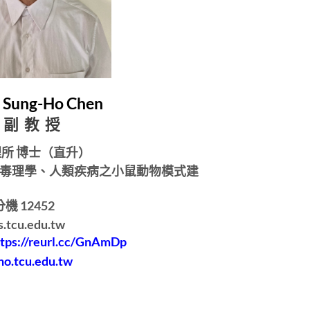
ung-Ho Chen
副 教 授
所 博士（直升）
毒理學、人類疾病之小鼠動物模式建
機 12452
cu.edu.tw
ttps://reurl.cc/GnAmDp
ho.tcu.edu.tw