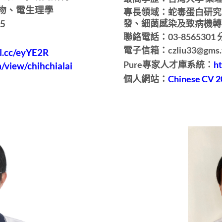
物、電生理學
專長領域：蛇毒蛋白研究
發、細菌感染及致病機轉
5
聯絡電話：03-8565301 分
電子信箱：czliu33@gms.t
rl.cc/eyYE2R
Pure專家人才庫系統：
ht
m/view/chihchialai
個人網站：
Chinese CV 2