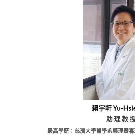
賴宇軒 Yu-Hsie
助 理 教 
最高學歷：慈濟大學醫學系藥理暨毒