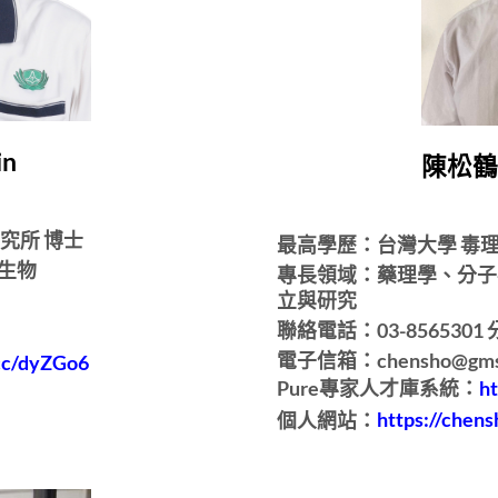
in
陳松鶴 S
究所 博士
最高學歷：台灣大學 毒理
生物
專長領域：藥理學、分子
立與研究
聯絡電話：03-8565301 分
電子信箱：chensho@gms.t
.cc/dyZGo6
Pure專家人才庫系統：
h
個人網站：
https://chens