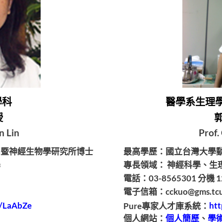
學科
醫學系生理
授
n Lin
Prof.
剖暨神經生物學研究所博士
最高學歷：國立台灣大學
學
專長領域： 神經科學、生
電話：03-8565301 分機 1
電子信箱：cckuo@gms.tcu.
cc/LaAbZe
Pure專家人才庫系統：
htt
個人網站：
個人簡歷
、
學