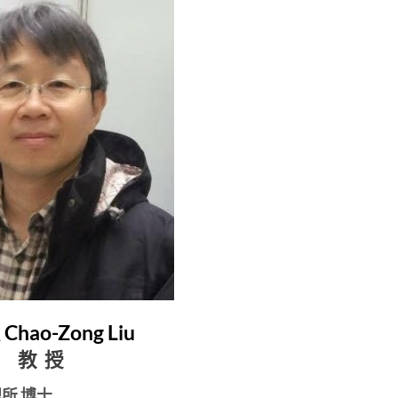
hao-Zong Liu
教 授
所 博士