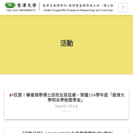
跳
至
內
容
活動
狂賀！藥毒理學博士班校友梁廷睿，榮獲114學年度「慈濟大
學明本學術獎學金」
2026 年 7 月 8 日