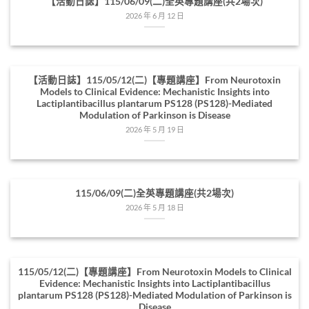
【活動日誌】115/06/09(二)全英專題講座(共2場次)
2026 年 6 月 12 日
【活動日誌】115/05/12(二)【專題講座】From Neurotoxin
Models to Clinical Evidence: Mechanistic Insights into
Lactiplantibacillus plantarum PS128 (PS128)-Mediated
Modulation of Parkinson is Disease
2026 年 5 月 19 日
115/06/09(二)全英專題講座(共2場次)
2026 年 5 月 18 日
115/05/12(二)【專題講座】From Neurotoxin Models to Clinical
Evidence: Mechanistic Insights into Lactiplantibacillus
plantarum PS128 (PS128)-Mediated Modulation of Parkinson is
Disease