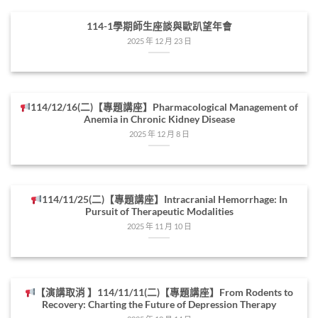
114-1學期師生座談與歐趴望年會
2025 年 12 月 23 日
114/12/16(二)【專題講座】Pharmacological Management of
Anemia in Chronic Kidney Disease
2025 年 12 月 8 日
114/11/25(二)【專題講座】Intracranial Hemorrhage: In
Pursuit of Therapeutic Modalities
2025 年 11 月 10 日
【演講取消 】114/11/11(二)【專題講座】From Rodents to
Recovery: Charting the Future of Depression Therapy