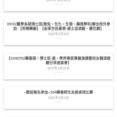
09/02醫學系碩博士班(微免、生化、生理、藥理學科)聯合校外參
訪-【杏輝藥廠】【金車生技產業-威士忌酒廠、蘭花園】
2015 年 9 月 8 日
【1040702藥毒碩、博士班-產、學界專家專題演講暨校友職涯經
驗分享座談會】
2015 年 6 月 25 日
~歡迎報名參加~104藥毒師生友誼桌球比賽
2015 年 3 月 6 日