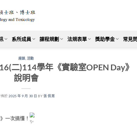
訊
系所成員
課程規劃
法規表單
獎助學金
常見問
座談
,
活動
16(二)114學年《實驗室OPEN Day》
說明會
發佈於
2025 年 9 月 30 日
BY
張 佩菁
y》一次搞懂！