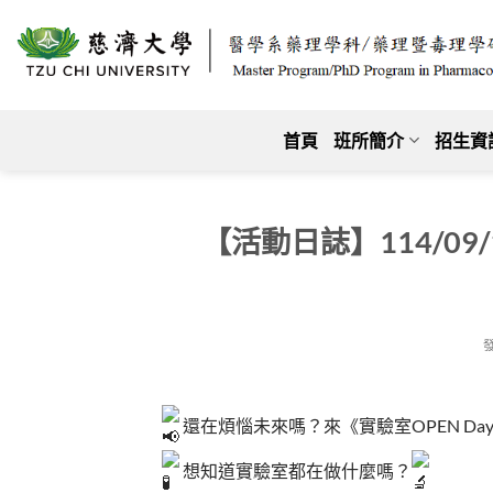
跳
至
內
容
首頁
班所簡介
招生資
【活動日誌】114/09/
還在煩惱未來嗎？來《實驗室OPEN Da
想知道實驗室都在做什麼嗎？