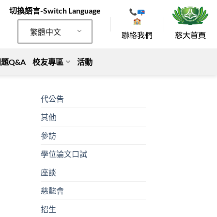
切換語言-Switch Language
繁體中文
題Q&A
校友專區
活動
代公告
其他
參訪
學位論文口試
座談
慈懿會
招生