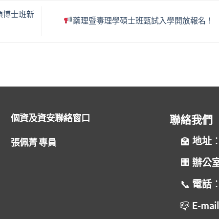
年碩博士班新
藥理暨毒理學碩士班甄試入學開放報名！
個資及資安聯絡窗口
聯絡我們
地址
張佩菁 專員
辦公
電話
：
E-mai