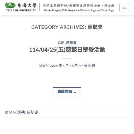
跳
至
內
容
CATEGORY ARCHIVES:
慈懿會
活動
,
慈懿會
114/04/25(五)慈懿日聚餐活動
發佈於
2025 年 4 月 18 日
BY
張 佩菁
繼續閱讀
→
張貼在
活動
,
慈懿會