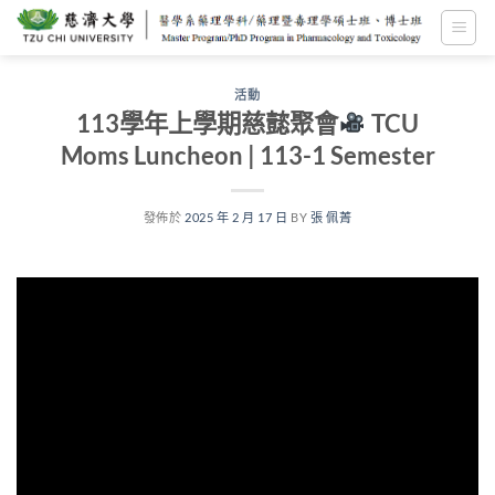
跳
至
內
容
活動
113學年上學期慈懿聚會
TCU
Moms Luncheon | 113-1 Semester
發佈於
2025 年 2 月 17 日
BY
張 佩菁