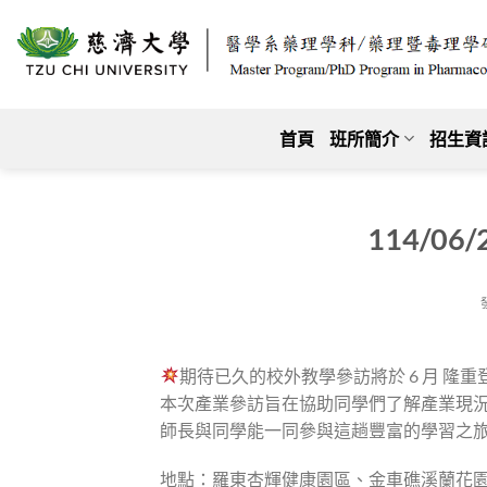
跳
至
內
容
首頁
班所簡介
招生資
114/0
期待已久的校外教學參訪將於 6 月 隆重
本次產業參訪旨在協助同學們了解產業現
師長與同學能一同參與這趟豐富的學習之旅，我
地點：羅東杏輝健康園區、金車礁溪蘭花