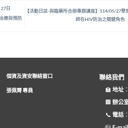
27日
【活動日誌-與臨藥所合辦專題講座】114/05/27聚
物治療與預防
師在HIV防治之關鍵角色
個資及資安聯絡窗口
聯絡我們
地址
張佩菁 專員
辦公
電話
：
E-mai