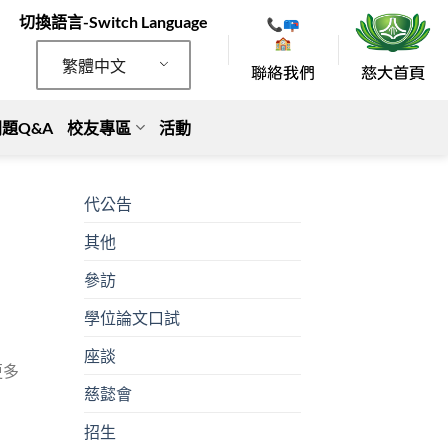
切換語言-Switch Language
繁體中文
題Q&A
校友專區
活動
代公告
其他
參訪
學位論文口試
座談
更多
慈懿會
招生