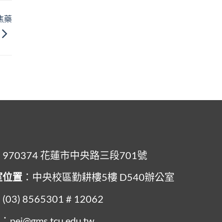
焦藥
：970374 花蓮市中央路三段701號
室位置
：中央校區勤耕樓5樓 D540辦公室
(03) 8565301 # 12062
l
：pei@gms.tcu.edu.tw