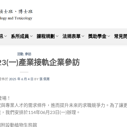
訊
系所成員
課程規劃
法規表單
獎助學金
常見問
活動
,
參訪
6/23(一)產業接軌企業參訪
發佈於
2025 年 6 月 4 日
BY
張 佩菁
登場！
況與專業人才的需求條件，進而提升未來的求職競爭力。為了讓
們安排於114年06月23日(一)辦理。
園附設動植物生態館