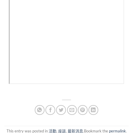
This entry was posted in
活動
,
座談
,
最新消息
.Bookmark the
permalink
.