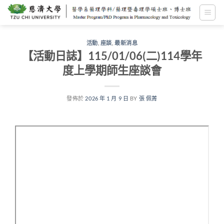
跳
至
內
容
活動
,
座談
,
最新消息
【活動日誌】115/01/06(二)114學年
度上學期師生座談會
發佈於
2026 年 1 月 9 日
BY
張 佩菁