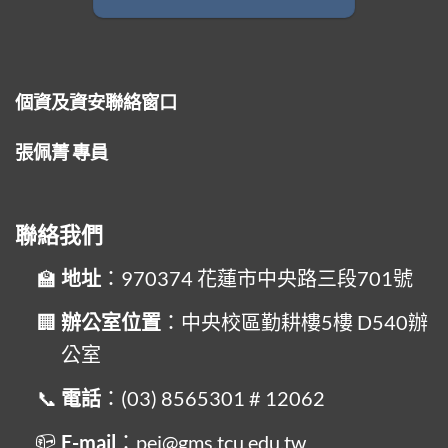
個資及資安聯絡窗口
張佩菁 專員
聯絡我們
地址
：970374 花蓮市中央路三段701號
辦公室位置
：中央校區勤耕樓5樓 D540辦
公室
電話
：(03) 8565301 # 12062
E-mail
：pei@gms.tcu.edu.tw