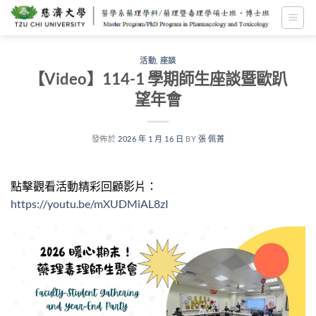
跳
至
內
容
活動
,
座談
【Video】114-1 學期師生座談暨歐趴
望年會
發佈於
2026 年 1 月 16 日
BY
張 佩菁
點擊觀看活動精彩回顧影片：
https://youtu.be/mXUDMiAL8zI