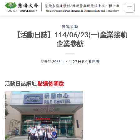
跳
至
內
容
參訪
,
活動
【活動日誌】114/06/23(一)產業接軌
企業參訪
發佈於
2025 年 6 月 27 日
BY
張 佩菁
活動日誌網址
點選後開啟