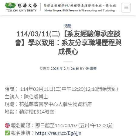
跳
至
內
容
活動
114/03/11(二)【系友經驗傳承座談
會】學以致用：系友分享職場歷程與
成長心
發佈於
2025 年 2 月 26 日
BY
張 佩菁
時間： 114年03月11日(二)中午12:20(12:10開始簽到)
主講人：陳伯毅博士
現職：花蓮慈濟醫學中心人體生物資料庫
地點：勤耕樓E514教室
報名期限：即日起至114/03/07 (五)中午12:00前
報名連結：
https://reurl.cc/EgAjjn