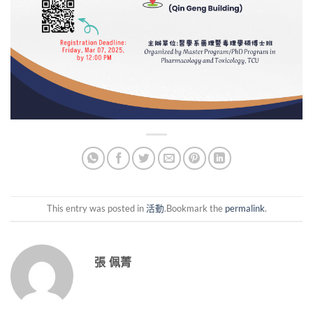
This entry was posted in
活動
.Bookmark the
permalink
.
張 佩菁