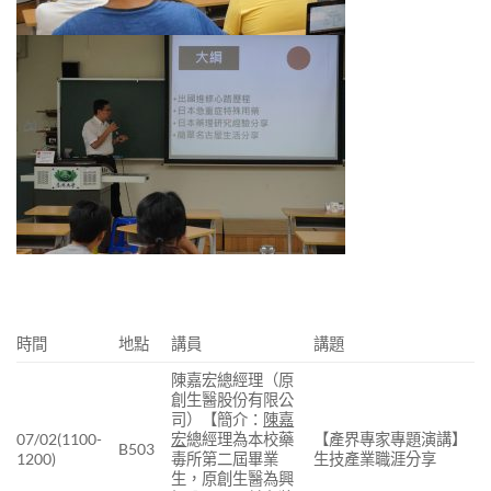
時間
地點
講員
講題
陳嘉宏總經理（原
創生醫股份有限公
司）【簡介：
陳嘉
07/02(1100-
宏
總經理為本校藥
【產界專家專題演講】
B503
1200)
毒所第二屆畢業
生技產業職涯分享
生，原創生醫為興