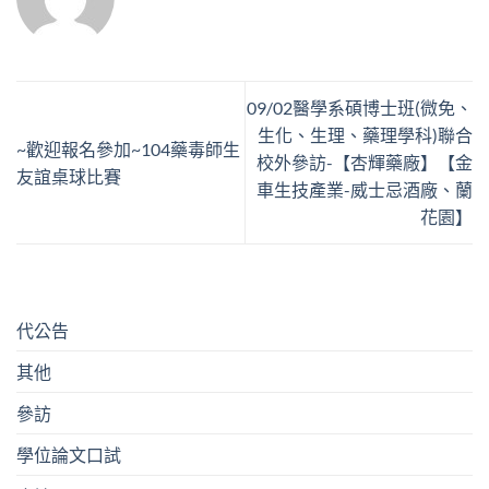
09/02醫學系碩博士班(微免、
生化、生理、藥理學科)聯合
~歡迎報名參加~104藥毒師生
校外參訪-【杏輝藥廠】【金
友誼桌球比賽
車生技產業-威士忌酒廠、蘭
花園】
代公告
其他
參訪
學位論文口試