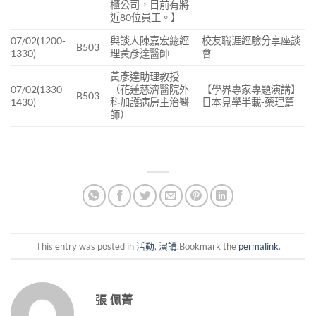
櫃公司，目前有將
近80位員工。】
07/02(1200-
與談人陳嘉宏總經
校友職涯經驗分享座談
B503
1330)
理黃彥達醫師
會
黃彥達助理教授
07/02(1330-
（花蓮慈濟醫院外
【學界專家專題演講】
B503
1430)
科加護病房主治醫
日本見學半載-藥理篇
師）
This entry was posted in
活動
,
演講
.Bookmark the
permalink
.
張 佩菁