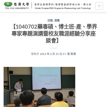
跳
至
內
容
活動
,
演講
【1040702藥毒碩、博士班-產、學界
專家專題演講暨校友職涯經驗分享座
談會】
發佈於
2015 年 6 月 25 日
BY
張 佩菁