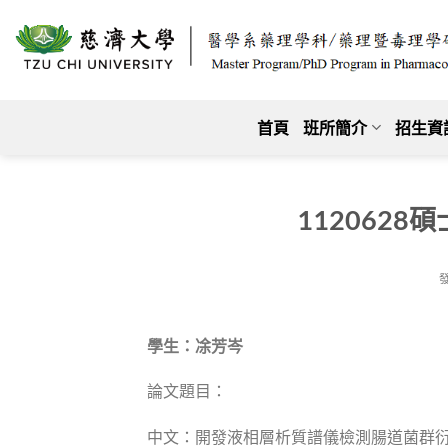
跳
至
內
容
首頁
班所簡介
招生資
112062
學生：凃芳岑
論文題目：
中文：開發液相層析質譜儀檢測腸道菌群