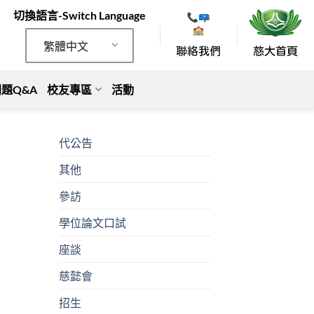
切換語言-Switch Language
繁體中文
題Q&A
校友專區
活動
代公告
其他
參訪
學位論文口試
座談
慈懿會
招生