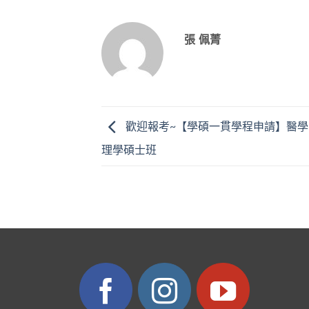
張 佩菁
歡迎報考~【學碩一貫學程申請】醫學
理學碩士班