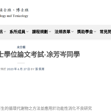
訊
系所成員
課程規劃
法規表單
獎助學金
常見問
未分類
8碩士學位論文考試-凃芳岑同學
發佈於
2023 年 6 月 27 日
BY
張 佩菁
衍生的循環代謝物之方法並應用於功能性消化不良研究