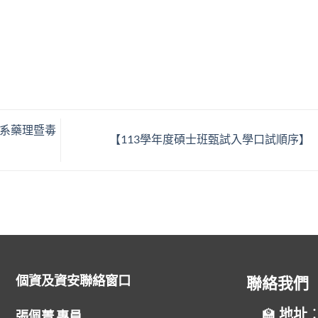
系藥理暨毒
【113學年度碩士班甄試入學口試順序】
個資及資安聯絡窗口
聯絡我們
地址
張佩菁 專員