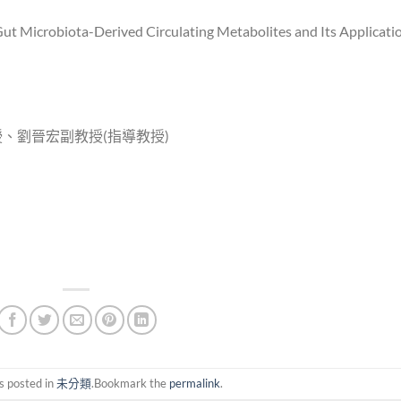
icrobiota-Derived Circulating Metabolites and Its Applicati
、劉晉宏副教授(指導教授)
s posted in
未分類
.Bookmark the
permalink
.