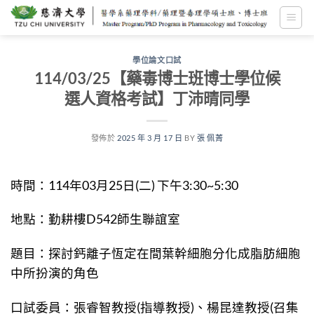
跳
至
內
容
學位論文口試
114/03/25【藥毒博士班博士學位候
選人資格考試】丁沛晴同學
發佈於
2025 年 3 月 17 日
BY
張 佩菁
時間：114年03月25日(二) 下午3:30~5:30
地點：勤耕樓D542師生聯誼室
題目：探討鈣離子恆定在間葉幹細胞分化成脂肪細胞
中所扮演的角色
口試委員：張睿智教授(指導教授)、楊昆達教授(召集