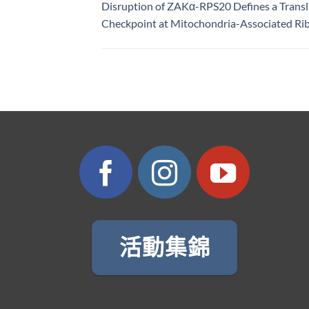
Disruption of ZAKα-RPS20 Defines a Transl
Checkpoint at Mitochondria-Associated R
活動集錦