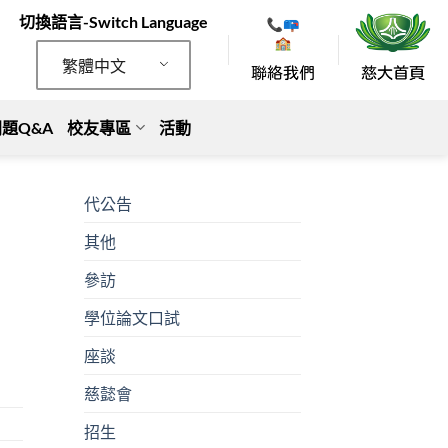
切換語言-Switch Language
繁體中文
題Q&A
校友專區
活動
代公告
其他
參訪
學位論文口試
座談
慈懿會
招生