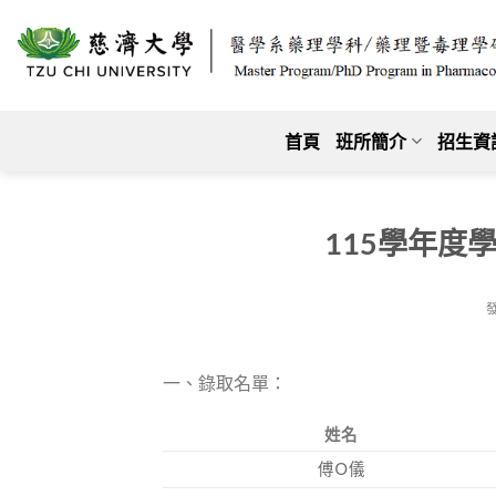
跳
至
內
容
首頁
班所簡介
招生資
115學年度
一、錄取名單：
姓名
傅Ｏ儀