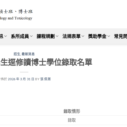
訊
系所成員
課程規劃
法規表單
獎助學金
常見問
招生
,
最新消息
學生逕修讀博士學位錄取名單
發佈於
2026 年 3 月 31 日
BY
張 佩菁
錄取情形
錄取