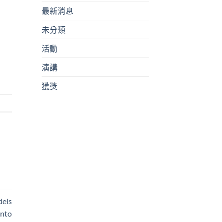
最新消息
未分類
活動
演講
獲獎
els
into