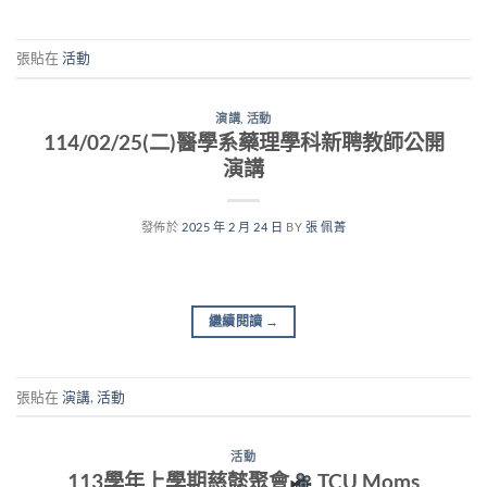
張貼在
活動
演講
,
活動
114/02/25(二)醫學系藥理學科新聘教師公開
演講
發佈於
2025 年 2 月 24 日
BY
張 佩菁
繼續閱讀
→
張貼在
演講
,
活動
活動
113學年上學期慈懿聚會
TCU Moms