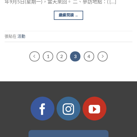
年9月5日(星期一)，當天來回。 二、參訪地點：( […]
繼續閱讀
→
張貼在
活動
1
2
3
4