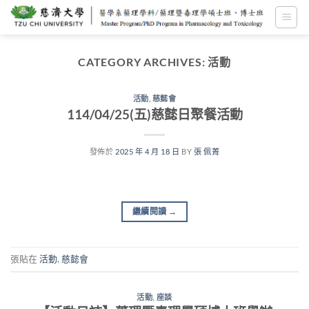
跳
至
內
容
CATEGORY ARCHIVES:
活動
活動
,
慈懿會
114/04/25(五)慈懿日聚餐活動
發佈於
2025 年 4 月 18 日
BY
張 佩菁
繼續閱讀
→
張貼在
活動
,
慈懿會
活動
,
座談