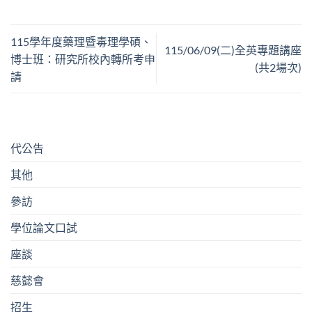
115學年度藥理暨毒理學碩、
115/06/09(二)全英專題講座
博士班：研究所校內轉所考申
(共2場次)
請
代公告
其他
參訪
學位論文口試
座談
慈懿會
招生