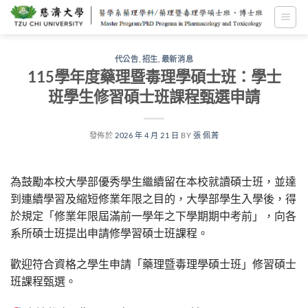
跳
至
內
容
代公告
,
招生
,
最新消息
115學年度藥理暨毒理學碩士班：學士
班學生修習碩士班課程甄選申請
發佈於
2026 年 4 月 21 日
BY
張 佩菁
為鼓勵本校大學部優秀學生繼續留在本校就讀碩士班，並達
到連續學習及縮短修業年限之目的，大學部學生入學後，得
於規定「修業年限屆滿前一學年之下學期期中考前」，向各
系所碩士班提出申請修學習碩士班課程。
歡迎符合資格之學生申請「藥理暨毒理學碩士班」修習碩士
班課程甄選。